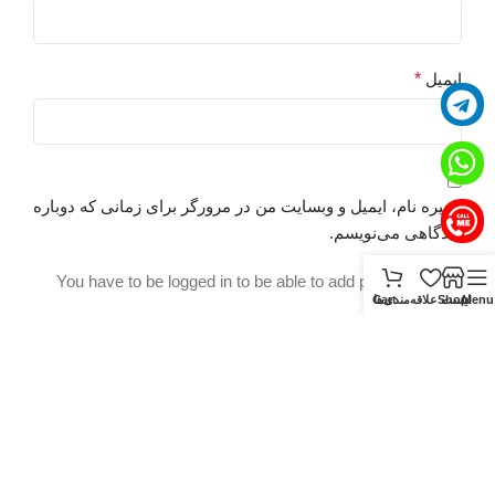
ا
ب
ایمیل
*
ه
ب
ت
ب
ا
ذخیره نام، ایمیل و وبسایت من در مرورگر برای زمانی که دوباره
e
دیدگاهی می‌نویسم.
ت
You have to be logged in to be able to add photos to your
Menu
Shop
لیست علاقه‌مندی‌ها
Cart
ت
review.
ب
ب
ک
ا
ب
ب