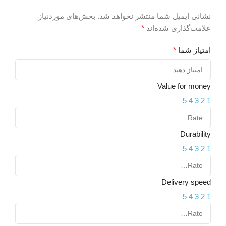
۴۰hz-۲۰khz
ب
نشانی ایمیل شما منتشر نخواهد شد.
بخش‌های موردنیاز
علامت‌گذاری شده‌اند
*
ابعاد اسپیکرهای جانبی
ر
امتیاز شما
*
271x84x84 میلی‌متر
و
(AV)
Value for money
اقلام همراه
5
4
3
2
1
ن
درایور حرفه‌ای کابل برق
دفترچه راهنما
Durability
خ
5
4
3
2
1
(
د
Delivery speed
5
4
3
2
1
خ