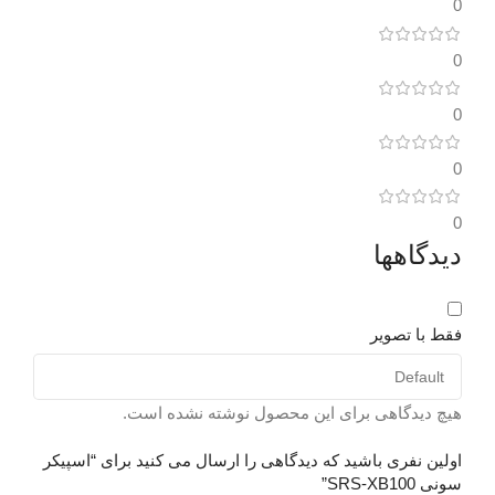
0
ک
31 × 31 × 37 سانتیمتر
0
توان خروجی
ط
140 وات
0
ت
جنس بدنه
شیشه ای
0
ن
طبقه بندی اسپیکر
0
دیدگاهها
l
خانگی
ح
اتصالات
با سیم و بیسیم
فقط با تصویر
(
بلوتوث
دارد (ورژن 4.2)
0
هیچ دیدگاهی برای این محصول نوشته نشده است.
بازه فرکانسی
اولین نفری باشید که دیدگاهی را ارسال می کنید برای “اسپیکر
و
سونی SRS-XB100”