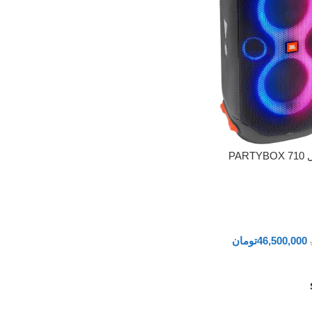
PA
46,500,000
تومان
رید