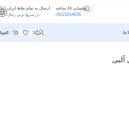
پشتیبانی 24 ساعته
ارسال به تمام نقاط ایران
0
9121014035
در سریع ترین زمان
 ما
0
توما
آلبی