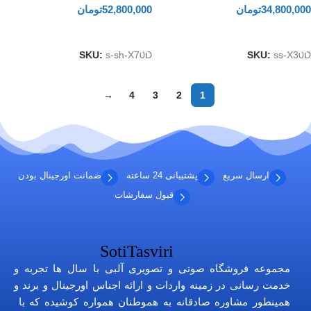
34,800,000
تومان
52,800,000
تومان
افزودن به سبد خرید
افزودن به سبد خرید
SKU:
s-sh-X70D
SKU:
ss-X30D
→
4
3
2
1
ارسال سریع
پشتیبانی 24 ساعته
ضمانت اورجینال بودن
قبول سفارشات
مجموعه فروشگاه صوتی و تصویری آلبی با سال ها تجربه و
خدمت رسانی در زمینه واردات و ارائه اجناس اورجینال و برند و
همینطور مشاوره صادقانه به هموطنان همواره کوشیده که با