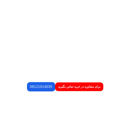
09121014035
برای مشاوره در خرید تماس بگیرید