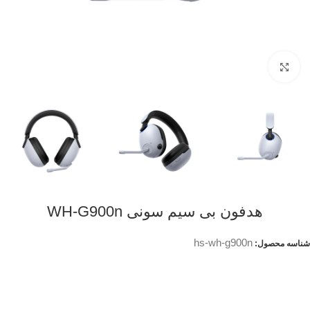
Click to enlarge
هدفون بی سیم سونی WH-G900n
hs-wh-g900n
شناسه محصول: