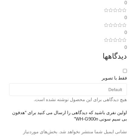
0
توان خروجی
ط
140 وات
0
ت
جنس بدنه
شیشه ای
0
ن
طبقه بندی اسپیکر
0
دیدگاهها
l
خانگی
ح
اتصالات
با سیم و بیسیم
فقط با تصویر
(
بلوتوث
دارد (ورژن 4.2)
0
هیچ دیدگاهی برای این محصول نوشته نشده است.
بازه فرکانسی
اولین نفری باشید که دیدگاهی را ارسال می کنید برای “هدفون
و
بی سیم سونی WH-G900n”
۴۰hz-۲۰khz
ب
نشانی ایمیل شما منتشر نخواهد شد.
بخش‌های موردنیاز