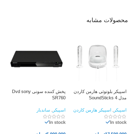
محصولات مشابه
اسپیکر بلوتوثی هارمن کاردن
پخش کننده سونی Dvd sony
تل
مدل SoundSticks 4
SR760
00
اسپیکر
,
اسپیکر هارمن کاردن
اسپیکر
,
ساندبار
تلو
ock
In stock
In stock