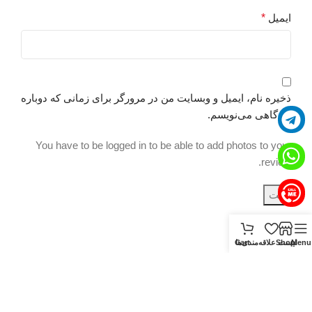
ب
ایمیل
*
ه
ب
ت
ب
ا
ذخیره نام، ایمیل و وبسایت من در مرورگر برای زمانی که دوباره
e
دیدگاهی می‌نویسم.
ت
You have to be logged in to be able to add photos to your
ت
review.
ب
ب
ک
ا
Menu
Shop
لیست علاقه‌مندی‌ها
Cart
ب
ب
ب