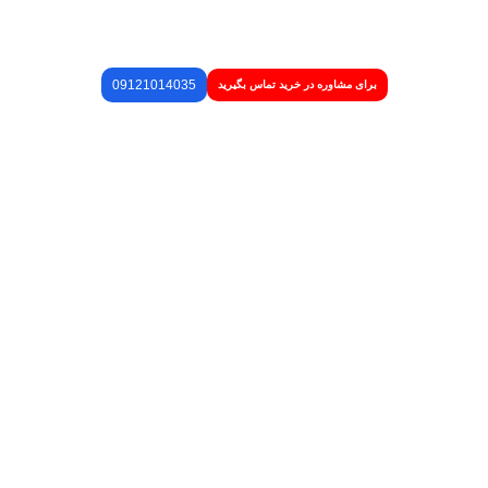
09121014035
برای مشاوره در خرید تماس بگیرید