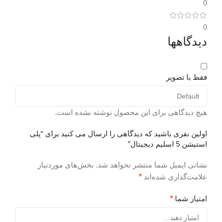
0
ن
طبقه بندی اسپیکر
0
دیدگاهها
l
خانگی
ح
اتصالات
با سیم و بیسیم
فقط با تصویر
(
بلوتوث
دارد (ورژن 4.2)
0
هیچ دیدگاهی برای این محصول نوشته نشده است.
بازه فرکانسی
اولین نفری باشید که دیدگاهی را ارسال می کنید برای “پلی
و
استیشن 5 اسلیم دیجیتال”
۴۰hz-۲۰khz
ب
نشانی ایمیل شما منتشر نخواهد شد.
بخش‌های موردنیاز
علامت‌گذاری شده‌اند
*
ابعاد اسپیکرهای جانبی
ر
امتیاز شما
*
271x84x84 میلی‌متر
و