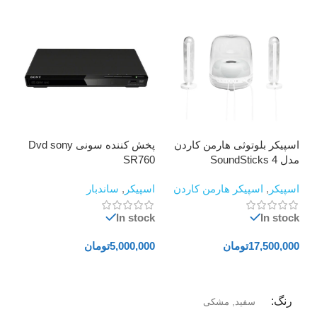
اسپیکر بلوتوثی هارمن کاردن
پخش کننده سونی Dvd sony
تل
مدل SoundSticks 4
SR760
00
اسپیکر
,
اسپیکر هارمن کاردن
اسپیکر
,
ساندبار
تلو
ock
In stock
In stock
17,500,000
تومان
5,000,000
تومان
000
000
افزودن به سبد خرید
افزودن به سبد خرید
ا
رنگ
سفید
,
مشکی
00