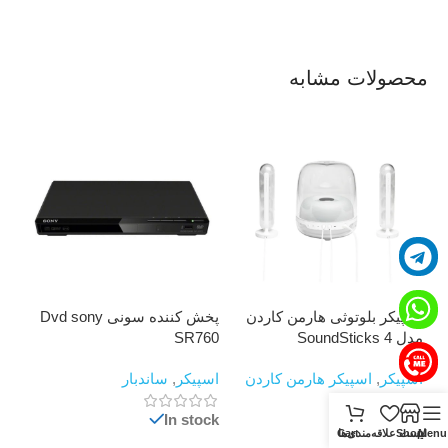
محصولات مشابه
اسپیکر بلوتوثی هارمن کاردن
پخش کننده سونی Dvd sony
تل
مدل SoundSticks 4
SR760
00
اسپیکر
,
اسپیکر هارمن کاردن
اسپیکر
,
ساندبار
تلو
ock
In stock
In stock
Menu
Shop
لیست علاقه‌مندی‌ها
Cart