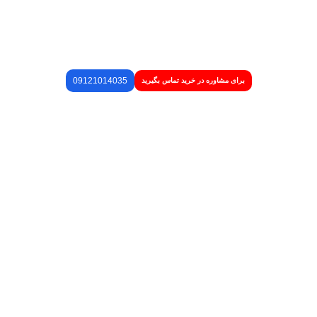
09121014035
برای مشاوره در خرید تماس بگیرید