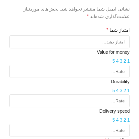
۴۰hz-۲۰khz
ب
نشانی ایمیل شما منتشر نخواهد شد.
بخش‌های موردنیاز
علامت‌گذاری شده‌اند
*
ابعاد اسپیکرهای جانبی
ر
امتیاز شما
*
271x84x84 میلی‌متر
و
(AV)
Value for money
اقلام همراه
5
4
3
2
1
ن
درایور حرفه‌ای کابل برق
دفترچه راهنما
Durability
خ
5
4
3
2
1
(
د
Delivery speed
5
4
3
2
1
خ