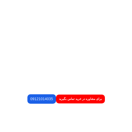
09121014035
برای مشاوره در خرید تماس بگیرید