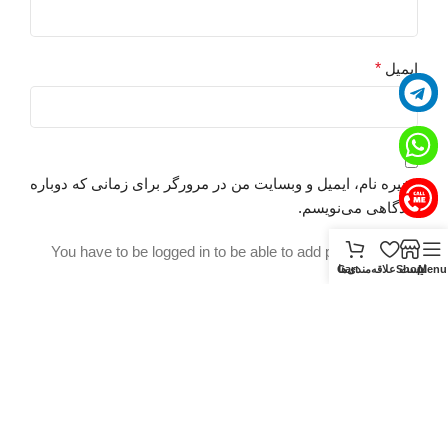
ا
ب
ایمیل
*
ه
ب
ت
ب
ا
ذخیره نام، ایمیل و وبسایت من در مرورگر برای زمانی که دوباره
e
دیدگاهی می‌نویسم.
ت
You have to be logged in to be able to add photos to your
Menu
Shop
لیست علاقه‌مندی‌ها
Cart
ت
review.
ب
ب
ک
ا
ب
ب