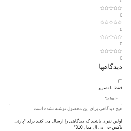
0
ک
31 × 31 × 37 سانتیمتر
0
توان خروجی
ط
140 وات
0
ت
جنس بدنه
شیشه ای
0
ن
طبقه بندی اسپیکر
0
دیدگاهها
l
خانگی
ح
اتصالات
با سیم و بیسیم
فقط با تصویر
(
بلوتوث
دارد (ورژن 4.2)
0
هیچ دیدگاهی برای این محصول نوشته نشده است.
بازه فرکانسی
اولین نفری باشید که دیدگاهی را ارسال می کنید برای “پارتی
و
باکس جی بی ال مدل 310”