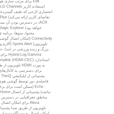
Edit برای مرتب سازی هو
ا
انحصاری ال‌جی که طیف گسترده‌ای 
ACR، در دسترس بودن آن بس
تلویزیون) rt
og Gamma
برای دسترسی به کانال‌ها
پ
Echo (ممکن است برای 
مناطق جغرافیایی در دسترس نب
Alexa برای امکان اتص
امکان اتصال به دستگاه دستیار 