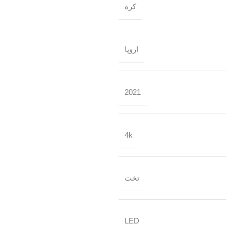
کره
اروپا
2021
4k
تخت
LED