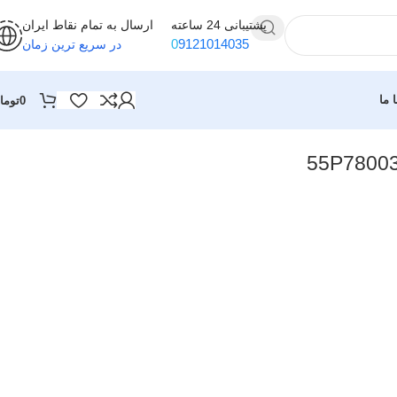
پشتیبانی 24 ساعته
ارسال به تمام نقاط ایران
0
9121014035
در سریع ترین زمان
 ما
0
توما