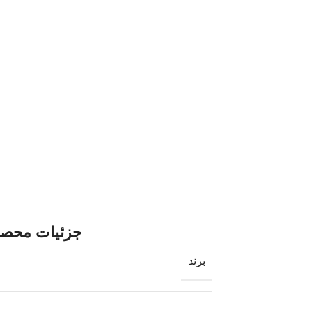
جزئیات محص
برند