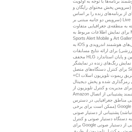
شمند برنامه‌ها با توجه به اولویت
ستفاده کاربر LG Channels (سرویس پخش محتوای رایگان و
از برنامه‌های زنده را بر اساس
تقاضای کاربر ارائه می‌کند) Live Plus (سرویس دو جانبه مبتنی بر
ته به منطقه‌ی جغرافیایی متفاوت
خواهد بود) Magic Explorer برای نمایش اطلاعات مربوط به
محتوا، منوها، برنامه Art Gallery و Sports Alert Mobile
Connectivity (امکان اتصال گوشی‌های هوشمند اندرویدی و iOS به
Sports Ale (آلارم ورزشی) برای ارائه نتایج مسابقات
بزرگ و زنده ورزشی در ابتدا، حین و پایان استاندارد HLG مخفف
Hybrid L برای نمایش رنگ‌های زنده در نمایشگر
استاندارد Simplink (HDMI-CEC) برای کنترل دستگاه‌های متصل
به پورت HDMI تلویزیون از طریق ریموت تلویزیون اسلات CI+
ی رمزگذاری شده و پخش دیجیتال
شتیبانی از اپلیکیشن ThinQ برای مدیریت و کنترل تلویزیون از
فاصله‌ی دور توسط گوشی هوشمند پشتیبانی از اتصال Amazon
برخی مناطق جغرافیایی در دسترس
نباشد) پشتیبانی از اتصال Google Home (ممکن است برای برخی
اشد) پشتیبانی از دستیار صوتی
ال به دستگاه دستیار صوتی و کنترل
تلویزیون از طریق صدا پشتیبانی از دستیار صوتی Google برای
صوتی و کنترل تلویزیون از طریق