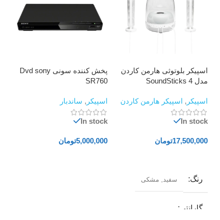
اسپیکر بلوتوثی هارمن کاردن
پخش کننده سونی Dvd sony
تل
مدل SoundSticks 4
SR760
00
اسپیکر
,
اسپیکر هارمن کاردن
اسپیکر
,
ساندبار
تلو
ock
In stock
In stock
17,500,000
تومان
5,000,000
تومان
000
000
افزودن به سبد خرید
افزودن به سبد خرید
ا
رنگ
سفید
,
مشکی
00
و
گارانتی