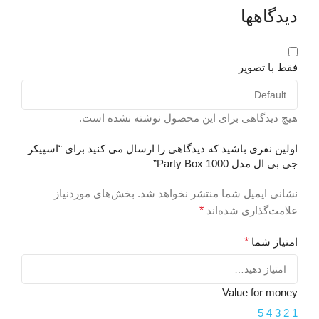
دیدگاهها
l
خانگی
ح
اتصالات
با سیم و بیسیم
فقط با تصویر
(
بلوتوث
دارد (ورژن 4.2)
0
هیچ دیدگاهی برای این محصول نوشته نشده است.
بازه فرکانسی
اولین نفری باشید که دیدگاهی را ارسال می کنید برای “اسپیکر
و
جی بی ال مدل Party Box 1000”
۴۰hz-۲۰khz
ب
نشانی ایمیل شما منتشر نخواهد شد.
بخش‌های موردنیاز
علامت‌گذاری شده‌اند
*
ابعاد اسپیکرهای جانبی
ر
امتیاز شما
*
271x84x84 میلی‌متر
و
(AV)
Value for money
اقلام همراه
5
4
3
2
1