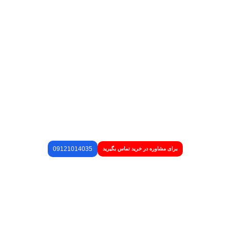
09121014035
برای مشاوره در خرید تماس بگیرید