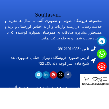
مجموعه فروشگاه صوتی و تصویری آلبی با سال ها تجربه و
خدمت رسانی در زمینه واردات و ارائه اجناس اورجینال و برند و
همینطور مشاوره صادقانه به هموطنان همواره کوشیده که با
جلب رضایت شما رو به جلو حرکت نماید.
تلفن : 09121014035
آدرس حضوری فروشگاه : تهران، خیابان جمهوری بعد
شیخ هادی سر کوچه لاله پلاک 722
Menu
Shop
لیست علاقه‌مندی‌ها
Cart
تمامی حقوق این وب سایت متعلق به
سایت صوتی و تصویری آ
لبی
می
باشد.